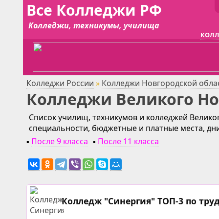
Все Колледжи РФ
Колледжи, техникумы, училища
КОЛЛ
Колледжи России
»
Колледжи Новгородской обла
Колледжи Великого Но
Список училищ, техникумов и колледжей Великог
специальности, бюджетные и платные места, дн
▪
После 9 класса
▪
После 11 класса
Колледж "Синергия" ТОП-3 по тру