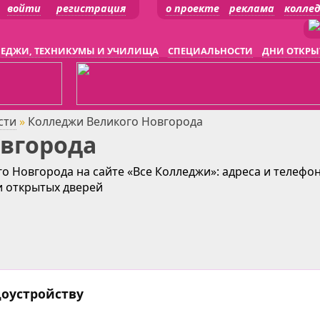
войти
регистрация
о проекте
реклама
колле
ЕДЖИ, ТЕХНИКУМЫ И УЧИЛИЩА
СПЕЦИАЛЬНОСТИ
ДНИ ОТКРЫ
сти
»
Колледжи Великого Новгорода
вгорода
о Новгорода на сайте «Все Колледжи»: адреса и телефо
и открытых дверей
доустройству