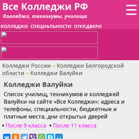
Все Колледжи РФ
☰
Колледжи, техникумы, училища
КОЛЛЕДЖИ
СПЕЦИАЛЬНОСТИ
ОТКР.ДВЕРИ
Колледжи России
»
Колледжи Белгородской
области
»
Колледжи Валуйки
Колледжи Валуйки
Список училищ, техникумов и колледжей
Валуйки на сайте «Все Колледжи»: адреса и
телефоны, специальности, бюджетные и
платные места, дни открытых дверей
▪
После 9 класса
▪
После 11 класса