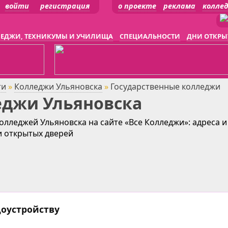
войти
регистрация
о проекте
реклама
колле
ЕДЖИ, ТЕХНИКУМЫ И УЧИЛИЩА
СПЕЦИАЛЬНОСТИ
ДНИ ОТКРЫ
ти
»
Колледжи Ульяновска
»
Государственные колледжи
еджи Ульяновска
олледжей Ульяновска на сайте «Все Колледжи»: адреса и
и открытых дверей
доустройству