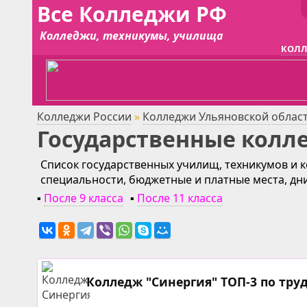
Все Колледжи РФ
Колледжи, техникумы, училища
КОЛЛ
Колледжи России
»
Колледжи Ульяновской облас
Государственные колл
Список государственных училищ, техникумов и к
специальности, бюджетные и платные места, дн
▪
После 9 класса
▪
После 11 класса
Колледж "Синергия" ТОП-3 по тру