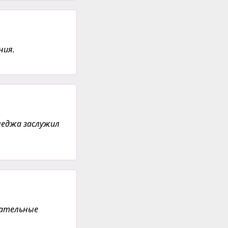
ния.
леджа заслужил
вательные