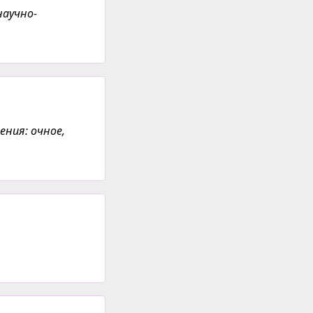
научно-
ения: очное,