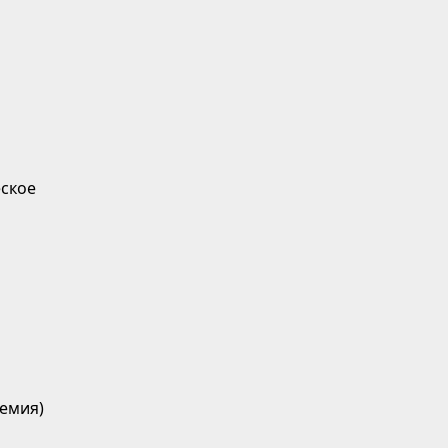
ское
емия)