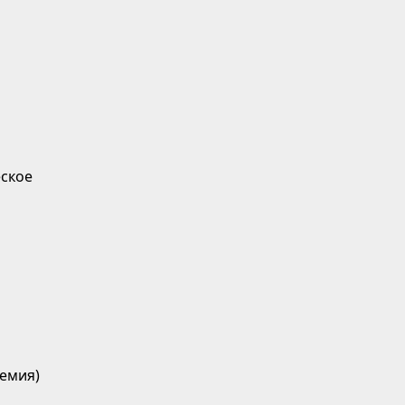
ское
емия)