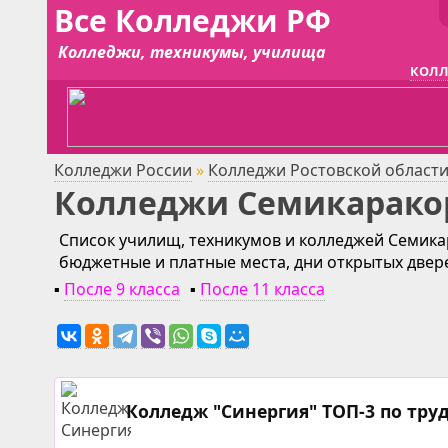
Все Колледжи РФ
Колледжи, техникумы, училища
КОЛЛ
Колледжи России
»
Колледжи Ростовской област
Колледжи Семикарако
Список училищ, техникумов и колледжей Семикар
бюджетные и платные места, дни открытых двер
▪
После 9 класса
▪
После 11 класса
Колледж "Синергия" ТОП-3 по тру