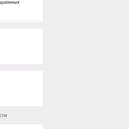
анционных
сти