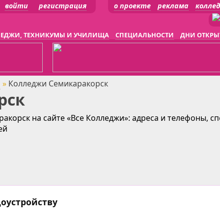
войти
регистрация
о проекте
реклама
колле
ЕДЖИ, ТЕХНИКУМЫ И УЧИЛИЩА
СПЕЦИАЛЬНОСТИ
ДНИ ОТКРЫ
и
»
Колледжи Семикаракорск
рск
акорск на сайте «Все Колледжи»: адреса и телефоны, с
ей
доустройству