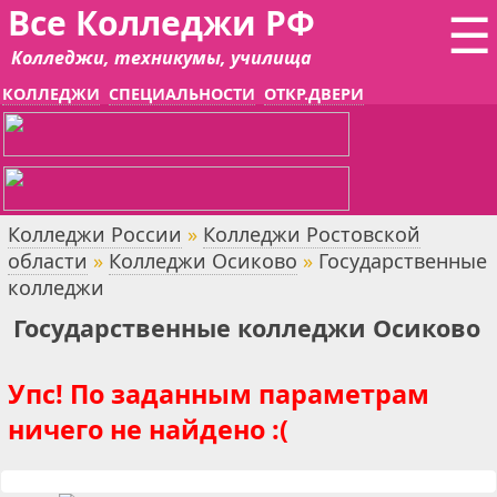
Все Колледжи РФ
☰
Колледжи, техникумы, училища
КОЛЛЕДЖИ
СПЕЦИАЛЬНОСТИ
ОТКР.ДВЕРИ
Колледжи России
»
Колледжи Ростовской
области
»
Колледжи Осиково
»
Государственные
колледжи
Государственные колледжи Осиково
Упс! По заданным параметрам
ничего не найдено :(