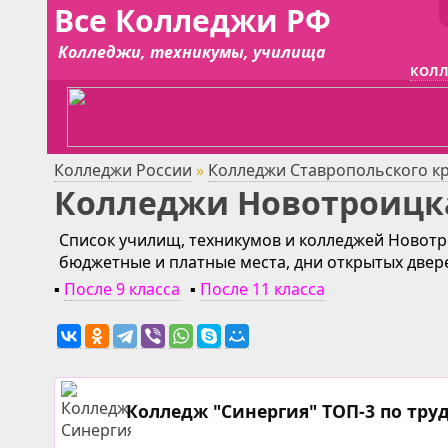
Все Колледжи РФ
Колледжи, техникумы, училища
КОЛЛ
Колледжи России
»
Колледжи Ставропольского к
Колледжи Новотроицк
Список училищ, техникумов и колледжей Новотро
бюджетные и платные места, дни открытых двер
▪
После 9 класса
▪
После 11 класса
Колледж "Синергия" ТОП-3 по тру