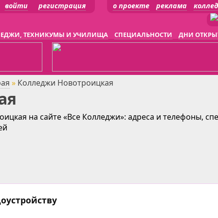
войти
регистрация
о проекте
реклама
колле
ЕДЖИ, ТЕХНИКУМЫ И УЧИЛИЩА
СПЕЦИАЛЬНОСТИ
ДНИ ОТКРЫ
рая
»
Колледжи Новотроицкая
ая
ицкая на сайте «Все Колледжи»: адреса и телефоны, сп
ей
доустройству