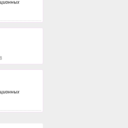
анционных
8
анционных