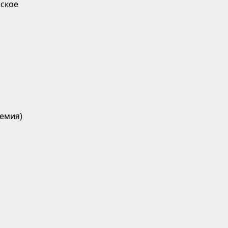
ское
емия)