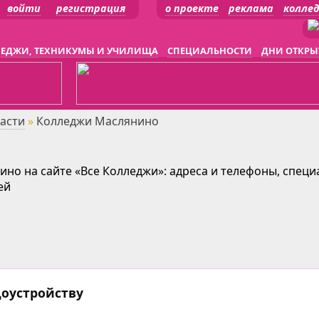
войти
регистрация
о проекте
реклама
колле
ЕДЖИ, ТЕХНИКУМЫ И УЧИЛИЩА
СПЕЦИАЛЬНОСТИ
ДНИ ОТКРЫ
асти
»
Колледжи Маслянино
но на сайте «Все Колледжи»: адреса и телефоны, специ
ей
доустройству