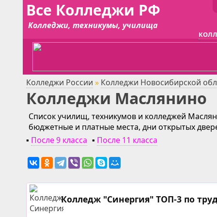
Все Колледжи РФ
Колледжи, техникумы, училища
КОЛЛ
Колледжи России
»
Колледжи Новосибирской обл
Колледжи Маслянино
Список училищ, техникумов и колледжей Масляни
бюджетные и платные места, дни открытых двер
▪
После 9 класса
▪
После 11 класса
Колледж "Синергия" ТОП-3 по тру