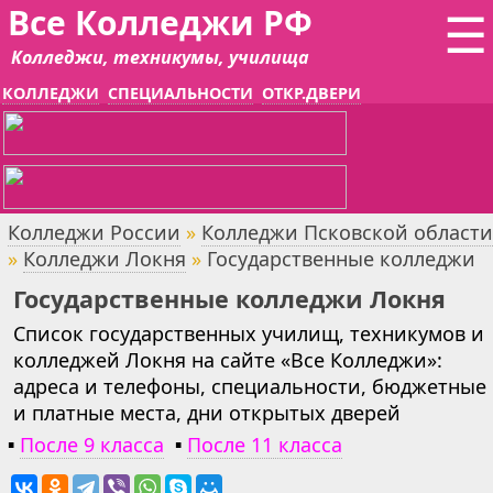
Все Колледжи РФ
☰
Колледжи, техникумы, училища
КОЛЛЕДЖИ
СПЕЦИАЛЬНОСТИ
ОТКР.ДВЕРИ
Колледжи России
»
Колледжи Псковской области
»
Колледжи Локня
»
Государственные колледжи
Государственные колледжи Локня
Список государственных училищ, техникумов и
колледжей Локня на сайте «Все Колледжи»:
адреса и телефоны, специальности, бюджетные
и платные места, дни открытых дверей
▪
После 9 класса
▪
После 11 класса