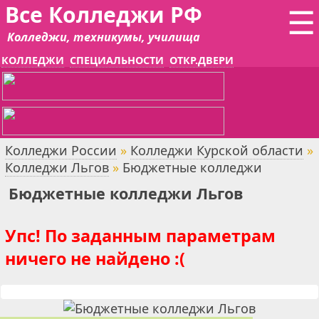
Все Колледжи РФ
☰
Колледжи, техникумы, училища
КОЛЛЕДЖИ
СПЕЦИАЛЬНОСТИ
ОТКР.ДВЕРИ
Колледжи России
»
Колледжи Курской области
»
Колледжи Льгов
»
Бюджетные колледжи
Бюджетные колледжи Льгов
Упс! По заданным параметрам
ничего не найдено :(