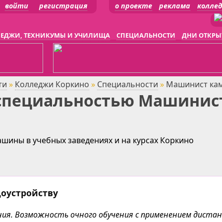
войти
регистрация
о проекте
реклама
колле
ЕДЖИ, ТЕХНИКУМЫ И УЧИЛИЩА
СПЕЦИАЛЬНОСТИ
ДНИ ОТКРЫ
ти
»
Колледжи Коркино
»
Специальности
»
Машинист ка
 специальностью Машинис
ины в учебных заведениях и на курсах Коркино
доустройству
чения. Возможность очного обучения с применением дист