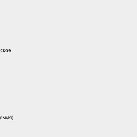
ское
емия)