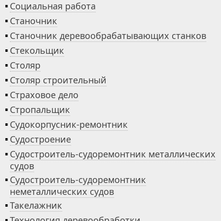
▪
Социальная работа
▪
Станочник
▪
Станочник деревообрабатывающих станков
▪
Стекольщик
▪
Столяр
▪
Столяр строительный
▪
Страховое дело
▪
Стропальщик
▪
Судокорпусник-ремонтник
▪
Судостроение
▪
Судостроитель-судоремонтник металлических
судов
▪
Судостроитель-судоремонтник
неметаллических судов
▪
Такелажник
▪
Технология деревообработки