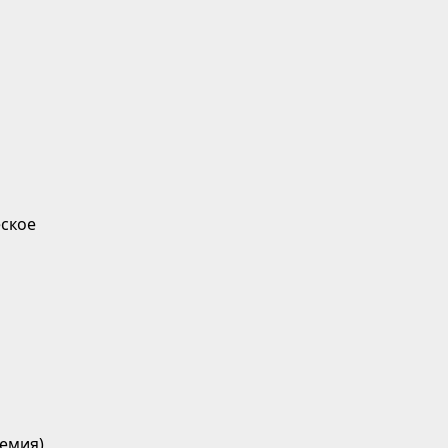
ское
емия)