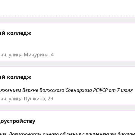
ый колледж
ач, улица Мичурина, 4
ый колледж
яжением Верхне Волжского Совнархоза РСФСР от 7 июля 1
ач, улица Пушкина, 29
доустройству
чения. Возможность очного обучения с применением дист