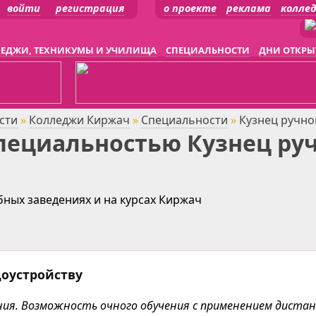
войти
регистрация
о проекте
реклама
колле
ЕДЖИ, ТЕХНИКУМЫ И УЧИЛИЩА
СПЕЦИАЛЬНОСТИ
ДНИ ОТКРЫ
сти
»
Колледжи Киржач
»
Специальности
»
Кузнец ручно
пециальностью Кузнец ру
бных заведениях и на курсах Киржач
доустройству
чения. Возможность очного обучения с применением дист