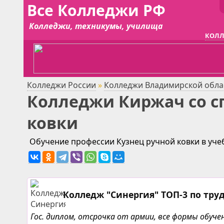
Все Колледжи РФ
Колледжи, техникумы, училища
КОЛЛ
Колледжи России
»
Колледжи Владимирской обла
Колледжи Киржач со с
ковки
Обучение профессии Кузнец ручной ковки в уче
Колледж "Синергия" ТОП-3 по тру
Гос. диплом, отсрочка от армии, все формы обу