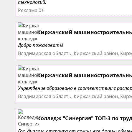
технологий.
Реклама 0+
Киржачский машиностроительн
Добро пожаловать!
Владимирская область, Киржачский район, Кирж
Киржачский машиностроительн
Учреждение образовано в соответствии с распор
Владимирская область, Киржачский район, Кирж
Колледж "Синергия" ТОП-3 по тру
Гос. диплом, отсрочка от армии, все формы обу