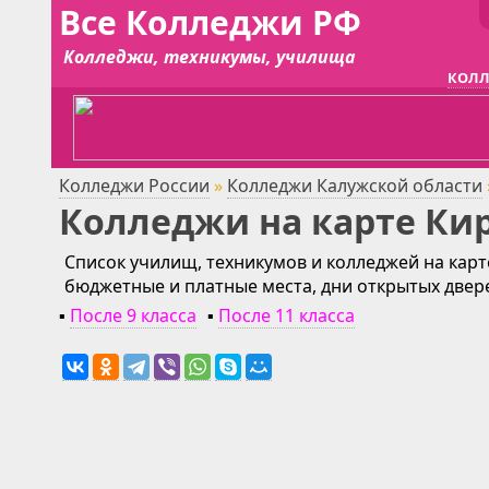
Все Колледжи РФ
Колледжи, техникумы, училища
КОЛЛ
Колледжи России
»
Колледжи Калужской области
Колледжи на карте Ки
Список училищ, техникумов и колледжей на карт
бюджетные и платные места, дни открытых двер
▪
После 9 класса
▪
После 11 класса