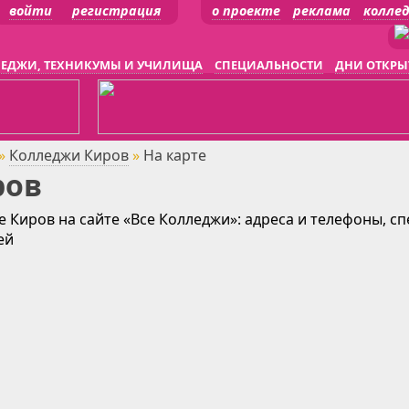
войти
регистрация
о проекте
реклама
колле
ЕДЖИ, ТЕХНИКУМЫ И УЧИЛИЩА
СПЕЦИАЛЬНОСТИ
ДНИ ОТКРЫ
»
Колледжи Киров
»
На карте
ров
е Киров на сайте «Все Колледжи»: адреса и телефоны, с
ей