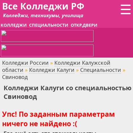
Все Колледжи РФ
☰
Колледжи, техникумы, училища
КОЛЛЕДЖИ
СПЕЦИАЛЬНОСТИ
ОТКР.ДВЕРИ
Колледжи России
»
Колледжи Калужской
области
»
Колледжи Калуги
»
Специальности
»
Свиновод
Колледжи Калуги со специальностью
Свиновод
Упс! По заданным параметрам
ничего не найдено :(