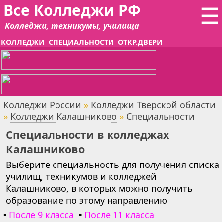
Все Колледжи РФ
☰
Колледжи, техникумы, училища
КОЛЛЕДЖИ
СПЕЦИАЛЬНОСТИ
ОТКР.ДВЕРИ
Колледжи России
»
Колледжи Тверской области
»
Колледжи Калашниково
»
Специальности
Специальности в колледжах
Калашниково
Выберите специальность для получения списка
училищ, техникумов и колледжей
Калашниково, в которых можно получить
образование по этому направлению
▪
После 9 класса
▪
После 11 класса