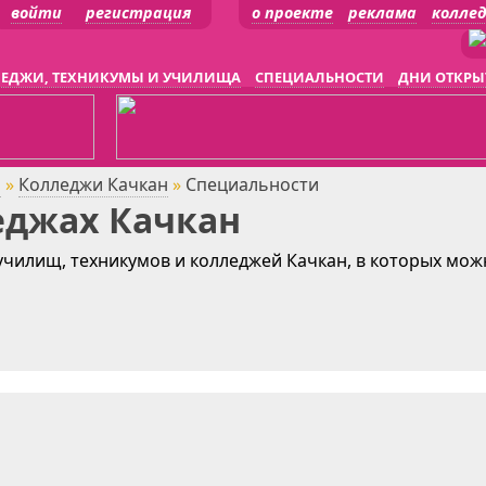
войти
регистрация
о проекте
реклама
колле
ЕДЖИ, ТЕХНИКУМЫ И УЧИЛИЩА
СПЕЦИАЛЬНОСТИ
ДНИ ОТКРЫ
и
»
Колледжи Качкан
»
Специальности
еджах Качкан
училищ, техникумов и колледжей Качкан, в которых мо