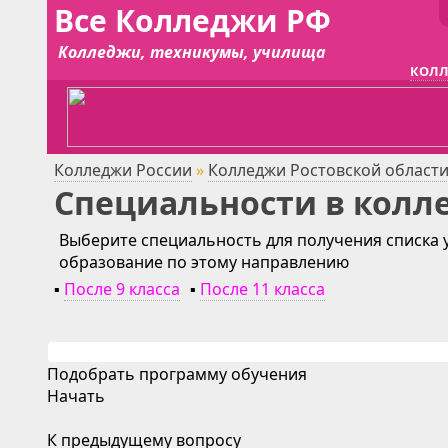
Все Колледжи РФ
Колледжи, техникумы, училища
КОЛЛ
Колледжи России
»
Колледжи Ростовской област
Специальности в колл
Выберите специальность для получения списка 
образование по этому направлению
▪
После 9 класса
▪
После 11 класса
Подобрать программу обучения
Начать
К предыдущему вопросу