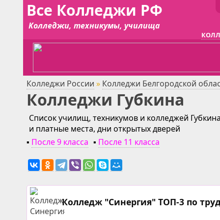
Все Колледжи РФ
Колледжи, техникумы, училища
КОЛЛ
Колледжи России
»
Колледжи Белгородской обла
Колледжи Губкина
Список училищ, техникумов и колледжей Губкина
и платные места, дни открытых дверей
▪
После 9 класса
▪
После 11 класса
Колледж "Синергия" ТОП-3 по тру