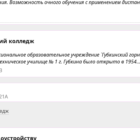
чения. Возможность очного обучения с применением дист
кий колледж
ональное образовательное учреждение `Губкинский горн
хническое училище № 1 г. Губкина было открыто в 1954..
3
21А
ледж
доустройству