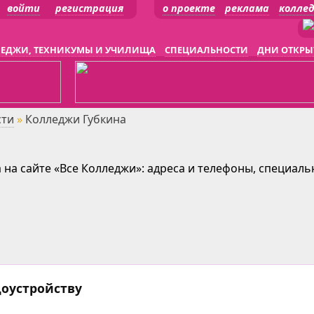
войти
регистрация
о проекте
реклама
колле
ЕДЖИ, ТЕХНИКУМЫ И УЧИЛИЩА
СПЕЦИАЛЬНОСТИ
ДНИ ОТКРЫ
сти
»
Колледжи Губкина
 на сайте «Все Колледжи»: адреса и телефоны, специал
доустройству