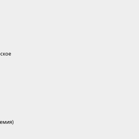
ское
емия)