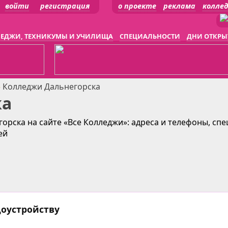
войти
регистрация
о проекте
реклама
колле
ЕДЖИ, ТЕХНИКУМЫ И УЧИЛИЩА
СПЕЦИАЛЬНОСТИ
ДНИ ОТКРЫ
»
Колледжи Дальнегорска
ка
орска на сайте «Все Колледжи»: адреса и телефоны, сп
ей
доустройству