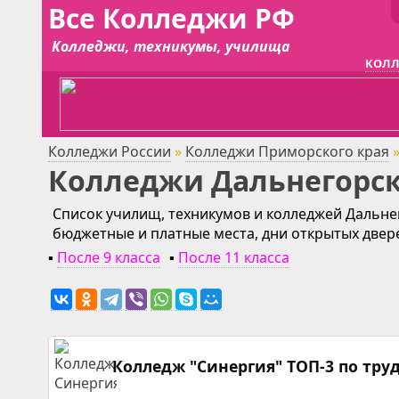
Все Колледжи РФ
Колледжи, техникумы, училища
КОЛЛ
Колледжи России
»
Колледжи Приморского края
Колледжи Дальнегорс
Список училищ, техникумов и колледжей Дальнег
бюджетные и платные места, дни открытых двер
▪
После 9 класса
▪
После 11 класса
Колледж "Синергия" ТОП-3 по тру