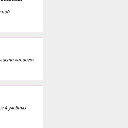
лной
.
алиста «нового»
ее 4 учебных