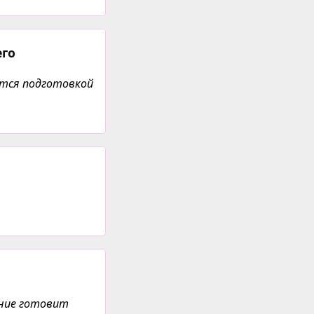
его
ется подготовкой
ение готовит