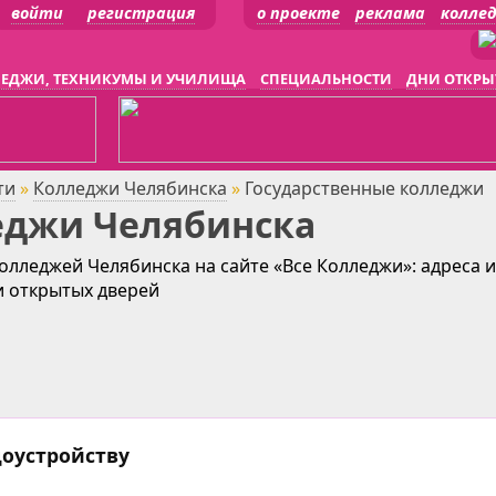
войти
регистрация
о проекте
реклама
колле
ЕДЖИ, ТЕХНИКУМЫ И УЧИЛИЩА
СПЕЦИАЛЬНОСТИ
ДНИ ОТКРЫ
ти
»
Колледжи Челябинска
»
Государственные колледжи
еджи Челябинска
олледжей Челябинска на сайте «Все Колледжи»: адреса 
и открытых дверей
доустройству