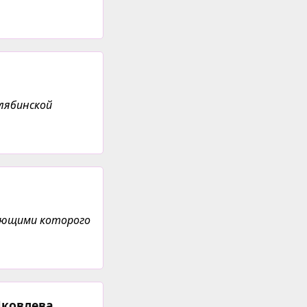
лябинской
ляющими которого
Яковлева