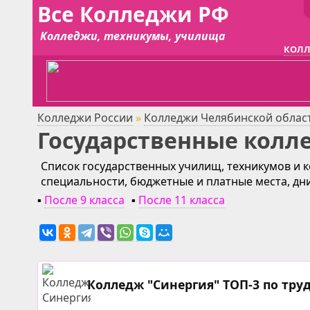
Все Колледжи РФ
Колледжи, техникумы, училища
КОЛЛ
Колледжи России
»
Колледжи Челябинской облас
Государственные колл
Список государственных училищ, техникумов и к
специальности, бюджетные и платные места, дн
▪
После 9 класса
▪
После 11 класса
Колледж "Синергия" ТОП-3 по тру