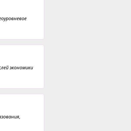
гоуровневое
слей экономики
азования,