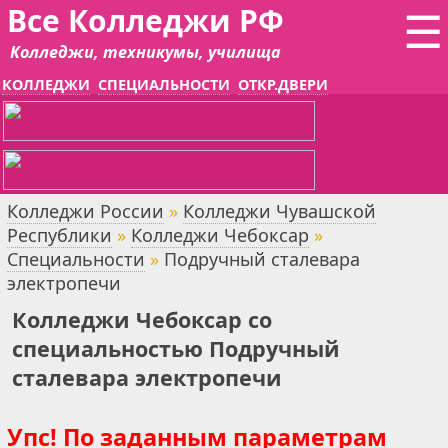
Все Колледжи РФ
☰
Колледжи, техникумы, училища
КОЛЛЕДЖИ
СПЕЦИАЛЬНОСТИ
ОТКР.ДВЕРИ
Колледжи России
»
Колледжи Чувашской
Республики
»
Колледжи Чебоксар
»
Специальности
»
Подручный сталевара
электропечи
Колледжи Чебоксар со
специальностью Подручный
сталевара электропечи
Упс! По заданным параметрам