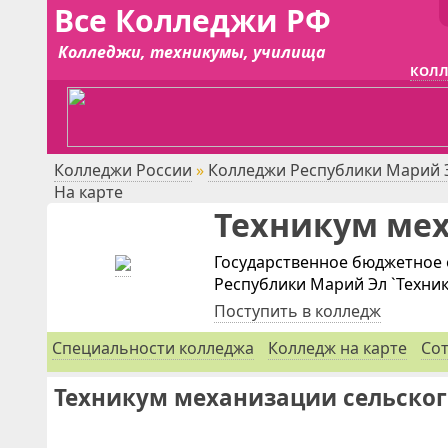
Все Колледжи РФ
Колледжи, техникумы, училища
КОЛЛ
Колледжи России
»
Колледжи Республики Марий 
На карте
Техникум мех
Государственное бюджетное
Республики Марий Эл `Техник
Поступить в колледж
Специальности
колледжа
Колледж на карте
Со
Техникум механизации сельского