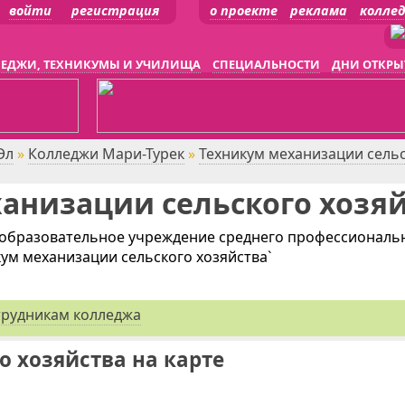
войти
регистрация
о проекте
реклама
колле
ЕДЖИ, ТЕХНИКУМЫ И УЧИЛИЩА
СПЕЦИАЛЬНОСТИ
ДНИ ОТКРЫ
Эл
»
Колледжи Мари-Турек
»
Техникум механизации сельс
анизации сельского хозя
 образовательное учреждение среднего профессиональ
ум механизации сельского хозяйства`
трудникам колледжа
 хозяйства на карте