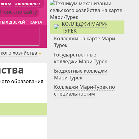
джам
контакты
ТЫХ ДВЕРЕЙ
КАРТА
КОЛЛЕДЖИ МАРИ-
ТУРЕК
Колледжи на карте Мари-
Турек
кого хозяйства
»
Государственные
колледжи Мари-Турек
йства
Бюджетные колледжи
Мари-Турек
ного образования
Колледжи Мари-Турек по
специальностям