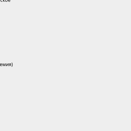
ское
емия)