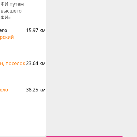
ИФИ путем
 высшего
ИФИ»
его
15.97 км
ярский
н, поселок
23.64 км
село
38.25 км