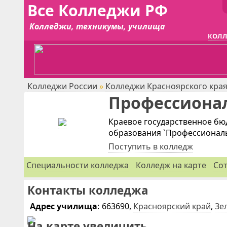
Все Колледжи РФ
Колледжи, техникумы, училища
КОЛЛ
Колледжи России
»
Колледжи Красноярского кра
Профессиона
Краевое государственное б
образования `Профессионал
Поступить в колледж
Специальности
колледжа
Колледж на карте
Со
Контакты колледжа
Адрес училища
:
663690,
Красноярский край
,
Зе
На карте
увеличить