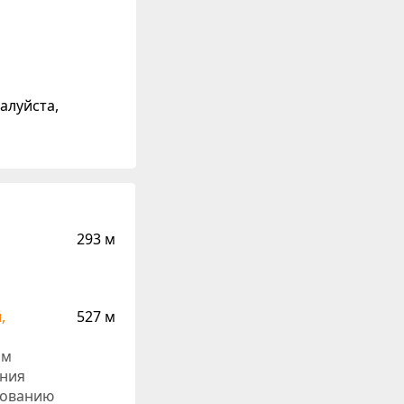
алуйста,
293 м
,
527 м
ом
ения
зованию