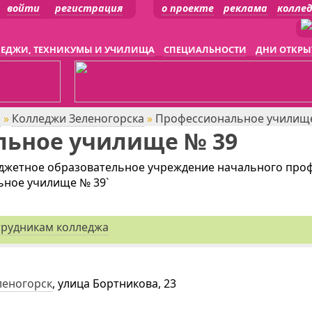
войти
регистрация
о проекте
реклама
колле
ЕДЖИ, ТЕХНИКУМЫ И УЧИЛИЩА
СПЕЦИАЛЬНОСТИ
ДНИ ОТКРЫ
я
»
Колледжи Зеленогорска
»
Профессиональное училищ
льное училище № 39
юджетное образовательное учреждение начального про
ьное училище № 39`
трудникам колледжа
леногорск
, улица Бортникова, 23