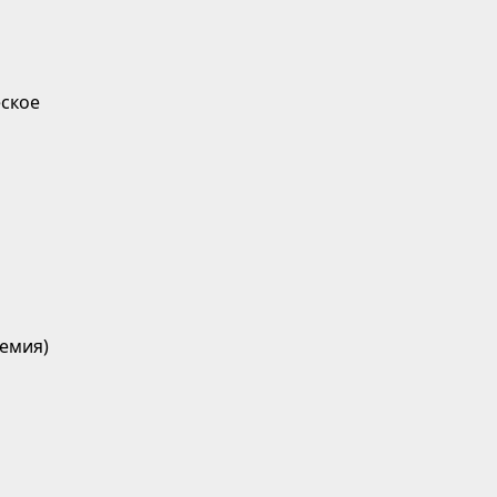
ское
емия)