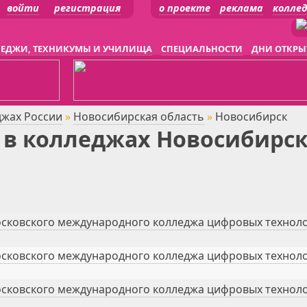
войти
регистрация
о проекте
реклама
колле
ЕДЖИ, ТЕХНИКУМЫ И УЧИЛИЩА
СПЕЦИАЛЬНОСТИ
ДНИ ОТКРЫ
джах России
»
Новосибирская область
»
Новосибирск
в колледжах Новосибирска
сковского международного колледжа цифровых техноло
сковского международного колледжа цифровых техноло
сковского международного колледжа цифровых техноло