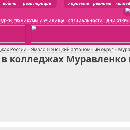
войти
регистрация
о проекте
реклама
колле
ЕДЖИ, ТЕХНИКУМЫ И УЧИЛИЩА
СПЕЦИАЛЬНОСТИ
ДНИ ОТКРЫ
джах России
»
Ямало-Ненецкий автономный округ
»
Мура
в колледжах Муравленко 