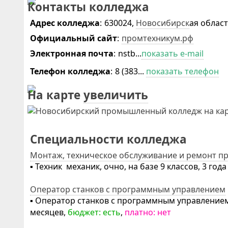
Контакты колледжа
Адрес колледжа
:
630024,
Новосибирск
ая облас
Официальный сайт
:
промтехникум.рф
Электронная почта
:
nstb...
показать e-mail
Телефон колледжа
:
8 (383...
показать телефон
На карте
увеличить
Специальности колледжа
Монтаж, техническое обслуживание и ремонт п
▪ Техник ­ механик, очно, на базе 9 классов, 3 год
Оператор станков с программным управлением
▪ Оператор станков с программным управлением, 
месяцев,
бюджет: есть
,
платно: нет