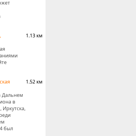
ожет
а
,
1.13 км
ая
ваниями
йте
ская
1.52 км
а Дальнем
иона в
 Иркутска,
среди
ем
4 был