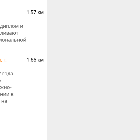
1.57 км
 диплом и
иливают
сиональной
 г.
1.66 км
 года.
о
ожно-
нии в
 на