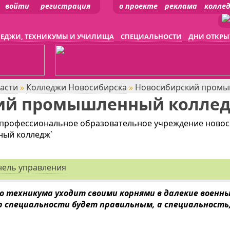
войти
регистрация
о проекте
реклама
колле
ЕДЖИ, ТЕХНИКУМЫ И УЧИЛИЩА
СПЕЦИАЛЬНОСТИ
ДНИ ОТКРЫ
асти
»
Колледжи Новосибирска
»
Новосибирский промы
ий промышленный колле
 профессиональное образовательное учреждение новос
ый колледж`
нель управления
 техникума уходит своими корнями в далекие военны
ор специальности будет правильным, а специальность