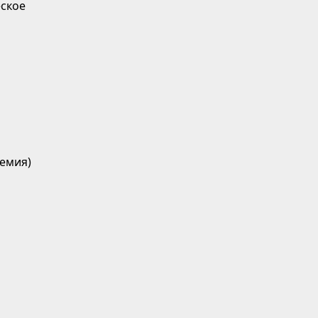
ское
емия)