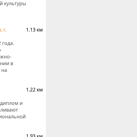
й культуры
 г.
1.13 км
 года.
о
ожно-
нии в
 на
1.22 км
 диплом и
иливают
сиональной
1.93 км