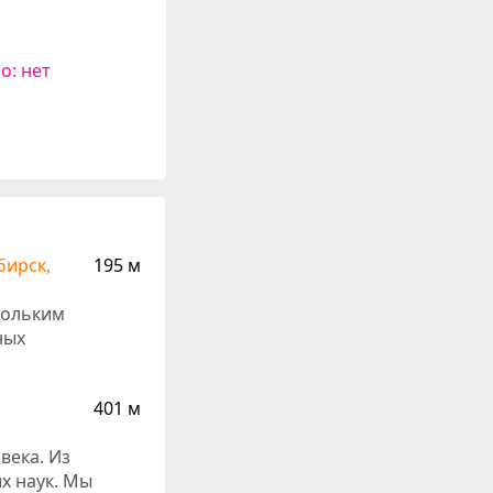
о: нет
бирск,
195 м
кольким
ных
401 м
века. Из
х наук. Мы