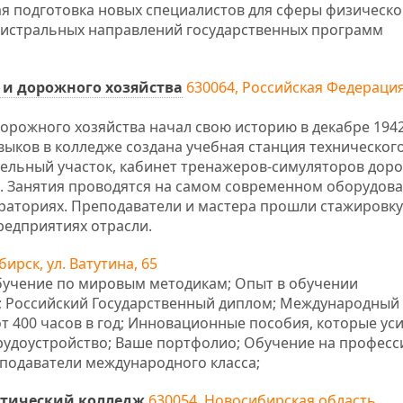
ая подготовка новых специалистов для сферы физическо
агистральных направлений государственных программ
 и дорожного хозяйства
630064, Российская Федерация,
орожного хозяйства начал свою историю в декабре 1942
выков в колледже создана учебная станция техническог
ельный участок, кабинет тренажеров-симуляторов дор
. Занятия проводятся на самом современном оборудова
раториях. Преподаватели и мастера прошли стажировку
редприятиях отрасли.
бирск, ул. Ватутина, 65
 Обучение по мировым методикам; Опыт в обучении
т; Российский Государственный диплом; Международный
от 400 часов в год; Инновационные пособия, которые ус
трудоустройство; Ваше портфолио; Обучение на профес
еподаватели международного класса;
тический колледж
630054, Новосибирская область,