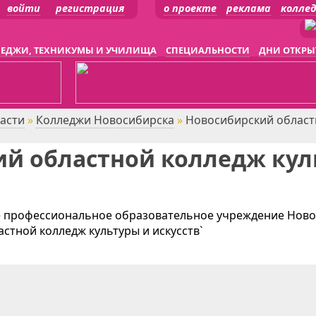
войти
регистрация
о проекте
реклама
колле
ЕДЖИ, ТЕХНИКУМЫ И УЧИЛИЩА
СПЕЦИАЛЬНОСТИ
ДНИ ОТКРЫ
асти
»
Колледжи Новосибирска
»
Новосибирский област
й областной колледж кул
е профессиональное образовательное учреждение Нов
стной колледж культуры и искусств`