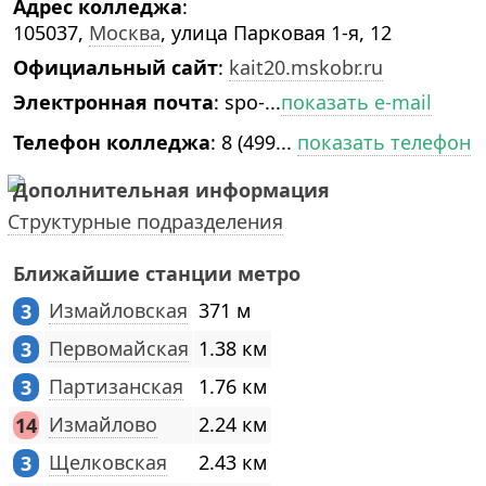
Адрес колледжа
:
105037,
Москва
, улица Парковая 1-я, 12
Официальный сайт
:
kait20.mskobr.ru
Электронная почта
:
spo-...
показать e-mail
Телефон колледжа
:
8 (499...
показать телефон
Дополнительная информация
Структурные подразделения
Ближайшие станции метро
Измайловская
371 м
3
Первомайская
1.38 км
3
Партизанская
1.76 км
3
Измайлово
2.24 км
14
Щелковская
2.43 км
3