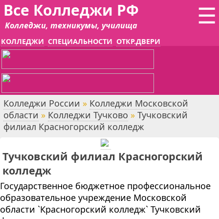
Все Колледжи РФ
☰
Колледжи, техникумы, училища
КОЛЛЕДЖИ
СПЕЦИАЛЬНОСТИ
ОТКР.ДВЕРИ
Колледжи России
»
Колледжи Московской
области
»
Колледжи Тучково
»
Тучковский
филиал Красногорский колледж
Тучковский филиал Красногорский
колледж
Государственное бюджетное профессиональное
образовательное учреждение Московской
области `Красногорский колледж` Тучковский