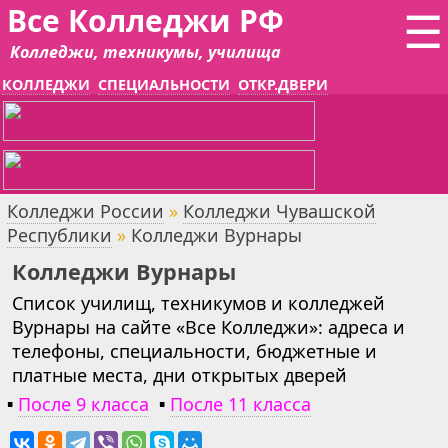
Все Колледжи РФ
☰
Колледжи, техникумы, училища
КОЛЛЕДЖИ
СПЕЦИАЛЬНОСТИ
ОТКР.ДВЕРИ
Колледжи России
»
Колледжи Чувашской
Республики
»
Колледжи Вурнары
Колледжи Вурнары
Список училищ, техникумов и колледжей
Вурнары на сайте «Все Колледжи»: адреса и
телефоны, специальности, бюджетные и
платные места, дни открытых дверей
▪
После 9 класса
▪
После 11 класса