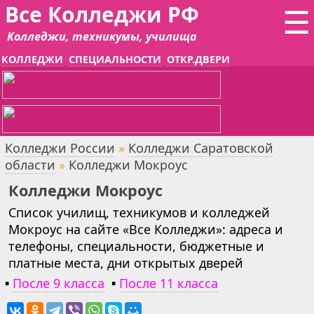
Все Колледжи РФ
☰
Колледжи, техникумы, училища
КОЛЛЕДЖИ
СПЕЦИАЛЬНОСТИ
ОТКР.ДВЕРИ
Колледжи России
»
Колледжи Саратовской
области
»
Колледжи Мокроус
Колледжи Мокроус
Список училищ, техникумов и колледжей
Мокроус на сайте «Все Колледжи»: адреса и
телефоны, специальности, бюджетные и
платные места, дни открытых дверей
▪
После 9 класса
▪
После 11 класса