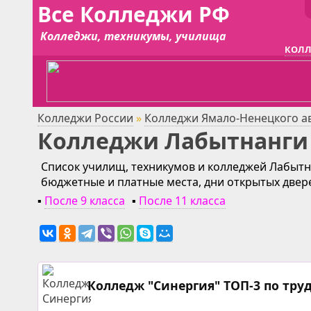
Все Колледжи РФ
Колледжи, техникумы, училища
КОЛЛ
Колледжи России
»
Колледжи Ямало-Ненецкого а
Колледжи Лабытнанги
Список училищ, техникумов и колледжей Лабытна
бюджетные и платные места, дни открытых двер
▪
После 9 класса
▪
После 11 класса
Колледж "Синергия" ТОП-3 по тру