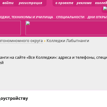
войти
регистрация
о проекте
реклама
колле
ЕДЖИ, ТЕХНИКУМЫ И УЧИЛИЩА
СПЕЦИАЛЬНОСТИ
ДНИ ОТКРЫ
втономномного округа
»
Колледжи Лабытнанги
нги на сайте «Все Колледжи»: адреса и телефоны, спец
ей
доустройству