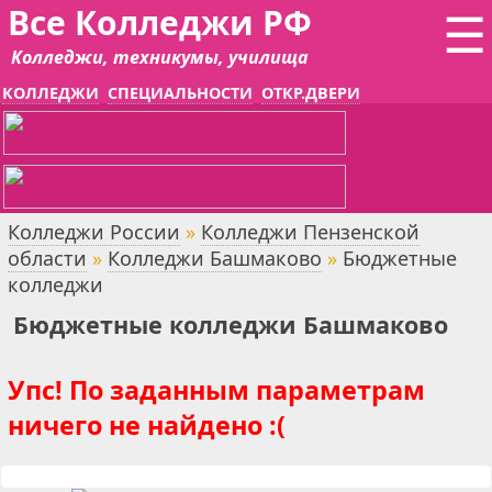
Все Колледжи РФ
☰
Колледжи, техникумы, училища
КОЛЛЕДЖИ
СПЕЦИАЛЬНОСТИ
ОТКР.ДВЕРИ
Колледжи России
»
Колледжи Пензенской
области
»
Колледжи Башмаково
»
Бюджетные
колледжи
Бюджетные колледжи Башмаково
Упс! По заданным параметрам
ничего не найдено :(