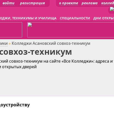
войти
регистрация
о проекте
реклама
колле
ЕДЖИ, ТЕХНИКУМЫ И УЧИЛИЩА
СПЕЦИАЛЬНОСТИ
ДНИ ОТКРЫ
лики
»
Колледжи Асановский совхоз-техникум
совхоз-техникум
кий совхоз-техникум на сайте «Все Колледжи»: адреса и
и открытых дверей
доустройству