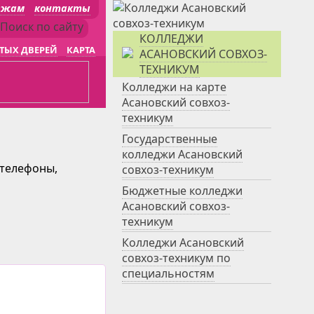
джам
контакты
КОЛЛЕДЖИ
ТЫХ ДВЕРЕЙ
КАРТА
АСАНОВСКИЙ СОВХОЗ-
ТЕХНИКУМ
Колледжи на карте
Асановский совхоз-
техникум
Государственные
колледжи Асановский
 телефоны,
совхоз-техникум
Бюджетные колледжи
Асановский совхоз-
техникум
Колледжи Асановский
совхоз-техникум по
специальностям