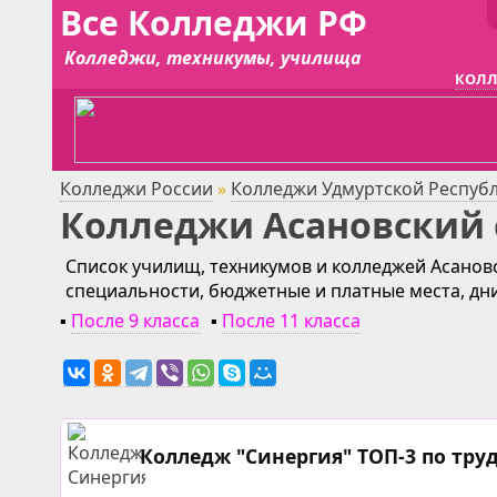
Все Колледжи РФ
Колледжи, техникумы, училища
КОЛЛ
Колледжи России
»
Колледжи Удмуртской Респуб
Колледжи Асановский 
Список училищ, техникумов и колледжей Асановс
специальности, бюджетные и платные места, дн
▪
После 9 класса
▪
После 11 класса
Колледж "Синергия" ТОП-3 по тру