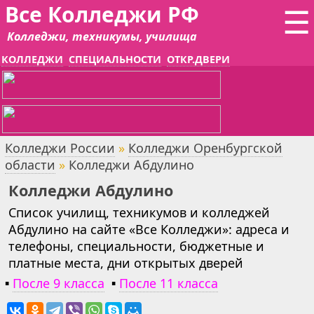
Все Колледжи РФ
☰
Колледжи, техникумы, училища
КОЛЛЕДЖИ
СПЕЦИАЛЬНОСТИ
ОТКР.ДВЕРИ
Колледжи России
»
Колледжи Оренбургской
области
»
Колледжи Абдулино
Колледжи Абдулино
Список училищ, техникумов и колледжей
Абдулино на сайте «Все Колледжи»: адреса и
телефоны, специальности, бюджетные и
платные места, дни открытых дверей
▪
После 9 класса
▪
После 11 класса